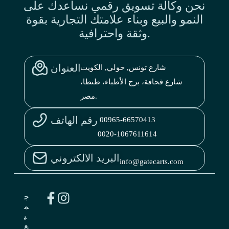
نحن وكالة تسويق رقمي نساعدك على
النمو والبيع وبناء علامتك التجارية بقوة
وثقة واحترافية.
العنوان
شارع تونس, حولي, الكويت
شارع قحافة، برج الأطباء، طنطا،
مصر.
رقم الهاتف
00965-66570413
0020-1067611614
البريد الالكتروني
info@gatecarts.com
ج
م
ي
ع