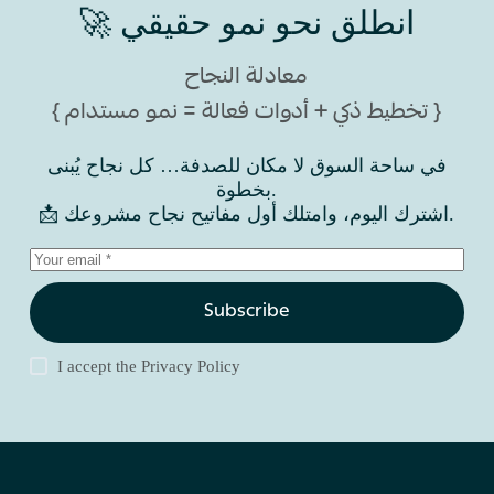
🚀 انطلق نحو نمو حقيقي
معادلة النجاح
{ تخطيط ذكي + أدوات فعالة = نمو مستدام }
في ساحة السوق لا مكان للصدفة… كل نجاح يُبنى
بخطوة.
📩 اشترك اليوم، وامتلك أول مفاتيح نجاح مشروعك.
Subscribe
I accept the
Privacy Policy