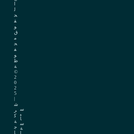
ا
ل
ح
ق
و
ق
م
ح
ف
و
ظ
ة
©
2
0
2
5
|
ش
س
ر
ي
ك
ا
ة
س
ج
ة
ا
ا