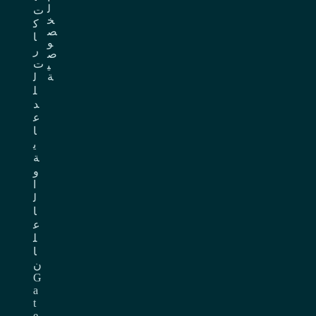
ل
ت
خ
ك
ص
ا
و
ر
ص
ت
ي
ة
ل
ل
د
ع
ا
ي
ة
و
ا
ل
ا
ع
ل
ا
ن
G
a
t
e