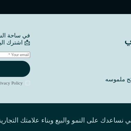
يُبنى بخطوة.

نجاح مشروعك.
نتائج ملم
rivacy Policy
 نساعدك على النمو والبيع وبناء علامتك التجارية