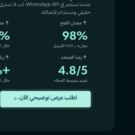
عندما تستثمر في pp API
حقيقي ومستدام لأعمالك.
معدل الفتح
معد
0%
98%
مقارنة بـ 20% للإيميل
خلال 5 دقائق الأولى
رضا العملاء
زيا
+250%
4.8/5
تقييم متوسط العملاء
خلال 6 أشهر
اطلب عرض توضيحي الآن