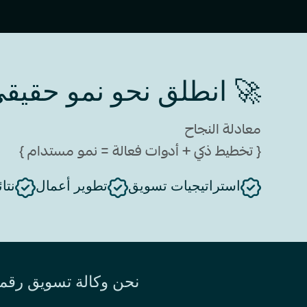
 انطلق نحو نمو حقيقي
معادلة النجاح
{ تخطيط ذكي + أدوات فعالة = نمو مستدام }
وسه
تطوير أعمال
استراتيجيات تسويق
 بقوة وثقة واحترافية.