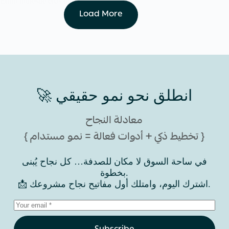
Enim molestie eros quam…
Load More
🚀 انطلق نحو نمو حقيقي
معادلة النجاح
{ تخطيط ذكي + أدوات فعالة = نمو مستدام }
في ساحة السوق لا مكان للصدفة… كل نجاح يُبنى
بخطوة.
📩 اشترك اليوم، وامتلك أول مفاتيح نجاح مشروعك.