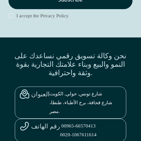
Subscribe
I accept the
Privacy Policy
نحن وكالة تسويق رقمي نساعدك على
النمو والبيع وبناء علامتك التجارية بقوة
وثقة واحترافية.
العنوان
شارع تونس, حولي, الكويت
شارع قحافة، برج الأطباء، طنطا،
مصر.
رقم الهاتف
00965-66570413
0020-1067611614