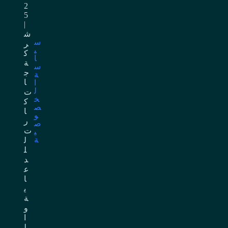
2
5
|
ش
س
ر
ي
ك
ا
ة
س
ج
ة
ا
ا
ل
ت
خ
ك
ص
ا
و
ر
ص
ت
ي
ة
ل
ل
د
ع
ا
ي
ة
و
ا
ل