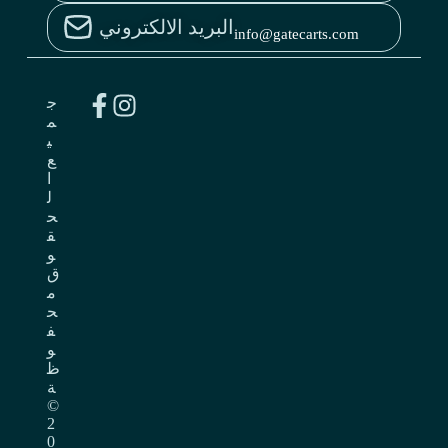
البريد الالكتروني
info@gatecarts.com
ج
م
ي
ع
ا
ل
ح
ق
و
ق
م
ح
ف
و
ظ
ة
©
2
0