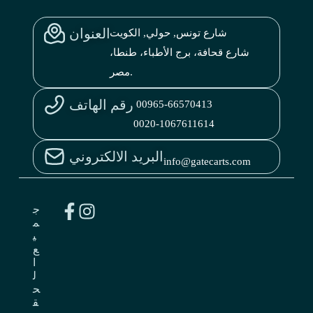
العنوان
شارع تونس, حولي, الكويت
شارع قحافة، برج الأطباء، طنطا،
مصر.
رقم الهاتف
00965-66570413
0020-1067611614
البريد الالكتروني
info@gatecarts.com
ج
م
ي
ع
ا
ل
ح
ق