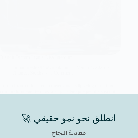
Blandit Dictum Ligula Disa Interdum
mohammedek84@gmail.com
March 4, 2025
Finance
,
Stocks
1 Comment
Lorem ipsum odor amet, consectetuer adipiscing elit. Donec
commodo integer tempus suscipit vitae quisque; dis suscipit?
Enim molestie eros quam…
🚀 انطلق نحو نمو حقيقي
معادلة النجاح