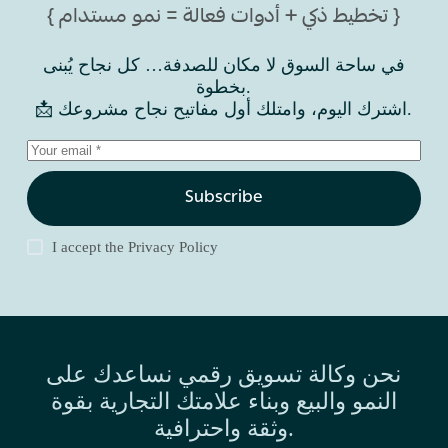
{ تخطيط ذكي + أدوات فعالة = نمو مستدام }
في ساحة السوق لا مكان للصدفة… كل نجاح يُبنى
بخطوة.
📩 اشترك اليوم، وامتلك أول مفاتيح نجاح مشروعك.
Subscribe
I accept the
Privacy Policy
نحن وكالة تسويق رقمي نساعدك على
النمو والبيع وبناء علامتك التجارية بقوة
وثقة واحترافية.