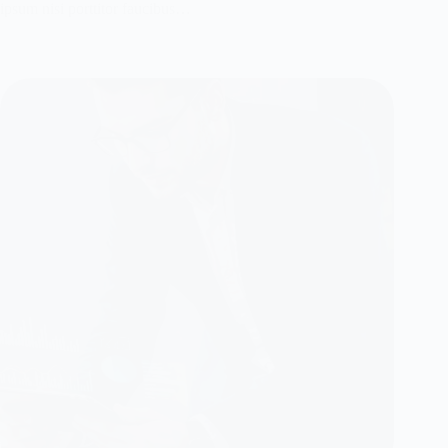
ipsum nisi porttitor faucibus…