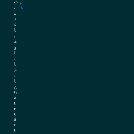
ت
ي
ة
ل
ل
د
ع
ا
ي
ة
و
ا
ل
ا
ع
ل
ا
ن
G
a
t
e
c
a
r
t