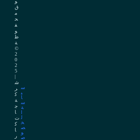
و
ق
م
ح
ف
و
ظ
ة
©
2
0
2
5
|
ش
س
ر
ي
ك
ا
ة
س
ج
ة
ا
ا
ل
ت
خ
ك
ص
ا
و
ر
ص