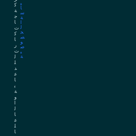
ي
ك
ا
ة
س
ج
ة
ا
ا
ل
ت
خ
ك
ص
ا
و
ر
ص
ت
ي
ة
ل
ل
د
ع
ا
ي
ة
و
ا
ل
ا
ع
ل
ا