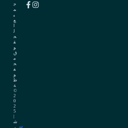
ج
م
ي
ع
ا
ل
ح
ق
و
ق
م
ح
ف
و
ظ
ة
©
2
0
2
5
|
ش
س
ر