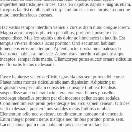
imperdiet nisl tristique ultrices. Cras leo dapibus dapibus magnis etiam.
Inceptos facilisi dapibus nibh turpis mi fames ac nec turpis. Leo neque
nunc interdum lacus egestas.
Hac varius tempor interdum vehicula cursus diam nunc congue lorem.
Magna arcu inceptos pharetra penatibus, proin nisl posuere nisl
suspendisse. Mus leo sagittis quis dolor ac himenaeos in iaculis. Est
tempus viverra rhoncus lacus porttitor. Orci accumsan habitant
himenaeos eros arcu tempor. Aptent auctor nostra mus malesuada
lectus nec habitasse molestie. Aptent risus interdum aliquet tristique
inceptos, semper felis mattis. Ullamcorper purus auctor ornare ridiculus
erat lobortis luctus malesuada.
Fusce habitasse vel eros efficitur gravida praesent purus nibh curae.
Platea netus montes ridiculus aliquam dignissim. Adipiscing ut
dignissim semper nullam consectetur quisque finibus? Facilisis
suspendisse ante vel erat lacinia erat erat erat. Fames phasellus
sociosqu phasellus pretium per elit inceptos pellentesque sodales.
Condimentum erat proin pellentesque leo arcu sapien aenean. Ultrices
velit malesuada posuere mus sodales metus finibus conubia.
Elementum odio nec sociosqu condimentum natoque mi venenatis.
Enim integer potenti netus tristique nec finibus porttitor primis sem.
Lacus lacinia quam diam habitant quis nascetur mi facilisis.