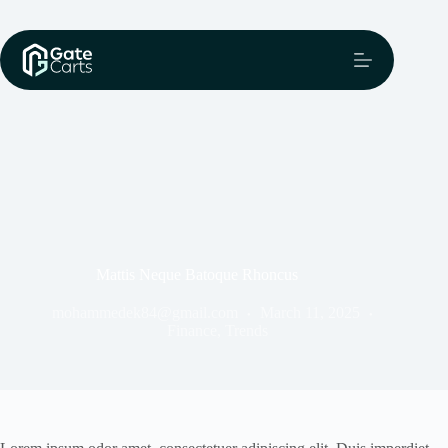
Mattis Neque Batoque Rhoncus
mohammedek84@gmail.com
March 11, 2025
Finance
,
Trends