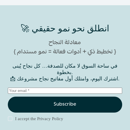
🚀 انطلق نحو نمو حقيقي
معادلة النجاح
{ تخطيط ذكي + أدوات فعالة = نمو مستدام }
في ساحة السوق لا مكان للصدفة… كل نجاح يُبنى
بخطوة.
📩 اشترك اليوم، وامتلك أول مفاتيح نجاح مشروعك.
Subscribe
I accept the
Privacy Policy