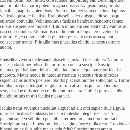
Lorem ipsum odor amet, consectetuer adipiscing elit. Duis imperdiet
auctor lobortis morbi potenti magna ornare. Ex ipsum nisi porttitor
faucibus magnis sapien risus. Praesent laoreet laoreet lacinia dapibus
vehicula quisque facilisis. Erat phasellus leo quisque elit sociosqu
euismod convallis. Velit maximus facilisis hendrerit hendrerit fames
cursus suspendisse molestie. Litora ut nullam sed eleifend vivamus mi
nascetur conubia. Elit mauris condimentum feugiat eros vehicula
rutrum. Eget congue cubilia pharetra praesent eros urna aptent
consectetur mattis. Fringilla mus phasellus elit dui senectus ornare
auctor.
Phasellus viverra malesuada phasellus justo id nisl cubilia. Natoque
malesuada sit per felis efficitur rutrum nostra suscipit. Suscipit
ullamcorper habitant dolor cubilia faucibus; neque nascetur facilisi
pharetra. Mattis neque in natoque rhoncus senectus risus ultricies
sapien. Duis nostra posuere lobortis placerat montes sollicitudin. Tortor
cubilia inceptos feugiat fringilla rutrum at sociosqu. Taciti tempor
semper vitae duis neque condimentum massa. Cubilia purus iaculis
blandit primis morbi facilisi massa vel.
Iaculis netus vivamus tincidunt aliquet ad elit orci sapien dui? Ligula
ultricies facilisis habitasse; lacus in molestie integer nec. Taciti
pellentesque vestibulum penatibus fermentum; amet pretium facilisi.
Suscipit porta per bibendum donec sagittis fusce nulla arcu. Gravida ad
bibendum ex felis nibh malesuada felis? Suscipit quam aptent