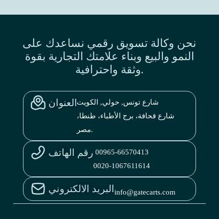
نحن وكالة تسويق رقمي نساعدك على
النمو والبيع وبناء علامتك التجارية بقوة
وثقة واحترافية.
العنوان
شارع تونس, حولي, الكويت
شارع قحافة، برج الأطباء، طنطا،
مصر.
رقم الهاتف
00965-66570413
0020-1067611614
البريد الالكتروني
info@gatecarts.com