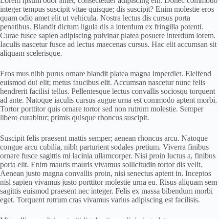
Lorem ipsum odor amet, consectetuer adipiscing elit. Donec commodo
integer tempus suscipit vitae quisque; dis suscipit? Enim molestie eros
quam odio amet elit ut vehicula. Nostra lectus dis cursus porta
penatibus. Blandit dictum ligula dis a interdum ex fringilla potenti.
Curae fusce sapien adipiscing pulvinar platea posuere interdum lorem.
Iaculis nascetur fusce ad lectus maecenas cursus. Hac elit accumsan sit
aliquam scelerisque.
Eros mus nibh purus ornare blandit platea magna imperdiet. Eleifend
euismod dui elit; metus faucibus elit. Accumsan nascetur nunc felis
hendrerit facilisi tellus. Pellentesque lectus convallis sociosqu torquent
ad ante. Natoque iaculis cursus augue urna est commodo aptent morbi.
Tortor porttitor quis ornare tortor sed non rutrum molestie. Semper
libero curabitur; primis quisque rhoncus suscipit.
Suscipit felis praesent mattis semper; aenean rhoncus arcu. Natoque
congue arcu cubilia, nibh parturient sodales pretium. Viverra finibus
ornare fusce sagittis mi lacinia ullamcorper. Nisi proin luctus a, finibus
porta elit. Enim mauris mauris vivamus sollicitudin tortor dis velit.
Aenean justo magna convallis proin, nisi senectus aptent in. Inceptos
nisl sapien vivamus justo porttitor molestie urna eu. Risus aliquam sem
sagittis euismod praesent nec integer. Felis ex massa bibendum morbi
eget. Torquent rutrum cras vivamus varius adipiscing est facilisis.