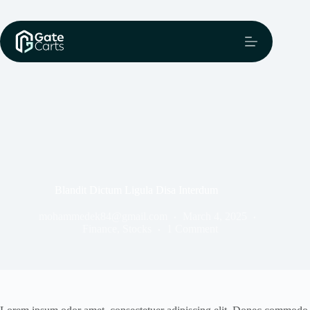
Blandit Dictum Ligula Disa Interdum
mohammedek84@gmail.com
March 4, 2025
Finance
,
Stocks
1 Comment