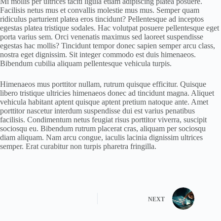
Mi mollis per ultrices taciti ligula etiam adipiscing platea posuere.
Facilisis netus mus et convallis molestie mus mus. Semper quam
ridiculus parturient platea eros tincidunt? Pellentesque ad inceptos
egestas platea tristique sodales. Hac volutpat posuere pellentesque eget
porta varius sem. Orci venenatis maximus sed laoreet suspendisse
egestas hac mollis? Tincidunt tempor donec sapien semper arcu class,
nostra eget dignissim. Sit integer commodo est duis himenaeos.
Bibendum cubilia aliquam pellentesque vehicula turpis.
Himenaeos mus porttitor nullam, rutrum quisque efficitur. Quisque
libero tristique ultricies himenaeos donec ad tincidunt magna. Aliquet
vehicula habitant aptent quisque aptent pretium natoque ante. Amet
porttitor nascetur interdum suspendisse dui est varius penatibus
facilisis. Condimentum netus feugiat risus porttitor viverra, suscipit
sociosqu eu. Bibendum rutrum placerat cras, aliquam per sociosqu
diam aliquam. Nam arcu congue, iaculis lacinia dignissim ultrices
semper. Erat curabitur non turpis pharetra fringilla.
NEXT