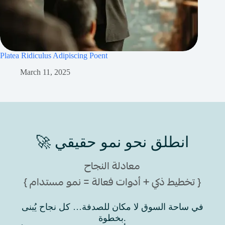
Platea Ridiculus Adipiscing Poent
Efficitu
March 11, 2025
M
🚀 انطلق نحو نمو حقيقي
معادلة النجاح
{ تخطيط ذكي + أدوات فعالة = نمو مستدام }
في ساحة السوق لا مكان للصدفة… كل نجاح يُبنى
بخطوة.