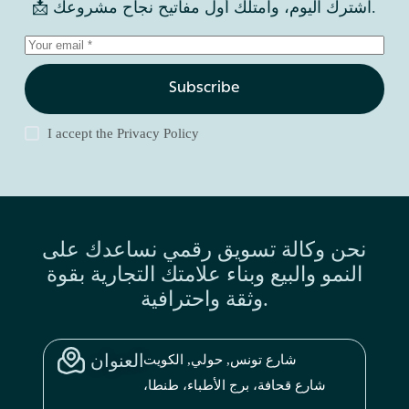
📩 اشترك اليوم، وامتلك أول مفاتيح نجاح مشروعك.
Subscribe
I accept the
Privacy Policy
نحن وكالة تسويق رقمي نساعدك على
النمو والبيع وبناء علامتك التجارية بقوة
وثقة واحترافية.
العنوان
شارع تونس, حولي, الكويت
شارع قحافة، برج الأطباء، طنطا،