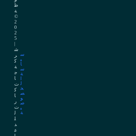
ظ
ة
©
2
0
2
5
|
ش
س
ر
ي
ك
ا
ة
س
ج
ة
ا
ا
ل
ت
خ
ك
ص
ا
و
ر
ص
ت
ي
ة
ل
ل
د
ع
ا