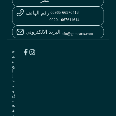
مصر.
رقم الهاتف
00965-66570413
0020-1067611614
البريد الالكتروني
info@gatecarts.com
ج
م
ي
ع
ا
ل
ح
ق
و
ق
م
ح
ف
و